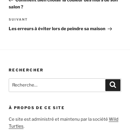
l’article
salon ?
Article
SUIVANT
suivant
Les erreurs à éviter lors de peindre sa maison
RECHERCHER
Recherche
Recher
pour
:
À PROPOS DE CE SITE
Ce site est administré et maintenu par la société
Wild
Turtles
.