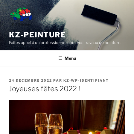
Aller
au
contenu
principal
KZ-PEINTURE
Faites appel à un professionnel pour vos travaux de peinture.
Menu
PUBLIÉ
24 DÉCEMBRE 2022
PAR
KZ-WP-IDENTIFIANT
LE
Joyeuses fêtes 2022 !