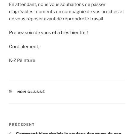
En attendant, nous vous souhaitons de passer
d’agréables moments en compagnie de vos proches et
de vous reposer avant de reprendre le travail.
Prenez soin de vous et à très bientôt !
Cordialement,
K-Z Peinture
CATÉGORIES
NON CLASSÉ
Navigation
Article
PRÉCÉDENT
de
précédent
Comment bien choisir la couleur des murs de son