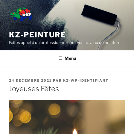
Aller
au
contenu
principal
KZ-PEINTURE
Faites appel à un professionnel pour vos travaux de peinture.
Menu
PUBLIÉ
24 DÉCEMBRE 2021
PAR
KZ-WP-IDENTIFIANT
LE
Joyeuses Fêtes