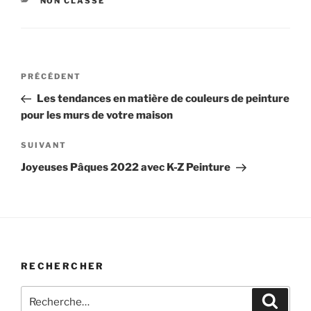
NON CLASSÉ
Navigation
Article
PRÉCÉDENT
de
précédent
Les tendances en matière de couleurs de peinture
l’article
pour les murs de votre maison
Article
SUIVANT
suivant
Joyeuses Pâques 2022 avec K-Z Peinture
RECHERCHER
Recherche
Recher
pour