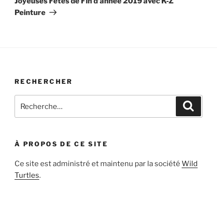
Joyeuses Fêtes de Fin d’année 2019 avec K-Z
Peinture
RECHERCHER
Recherche
Recher
pour
:
À PROPOS DE CE SITE
Ce site est administré et maintenu par la société
Wild
Turtles
.