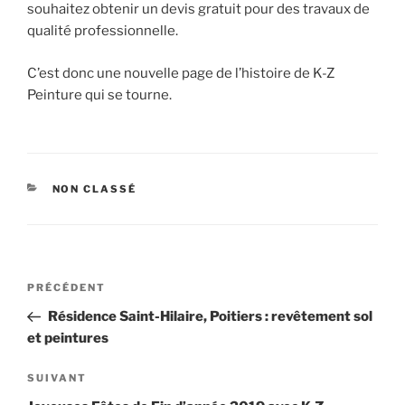
souhaitez obtenir un devis gratuit pour des travaux de
qualité professionnelle.
C’est donc une nouvelle page de l’histoire de K-Z
Peinture qui se tourne.
CATÉGORIES
NON CLASSÉ
Navigation
Article
PRÉCÉDENT
de
précédent
Résidence Saint-Hilaire, Poitiers : revêtement sol
l’article
et peintures
Article
SUIVANT
suivant